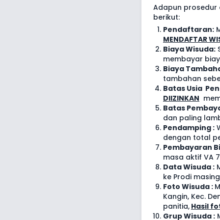
Adapun prosedur 
berikut:
Pendaftaran:
M
MENDAFTAR W
Biaya Wisuda:
S
membayar biay
Biaya Tambah
tambahan seb
Batas Usia Pe
DIIZINKAN
memb
Batas Pembay
dan paling lam
Pendamping :
W
dengan total p
Pembayaran B
masa aktif VA 7 
Data Wisuda :
M
ke Prodi masin
Foto Wisuda :
M
Kangin, Kec. De
panitia,
Hasil f
Grup Wisuda :
M