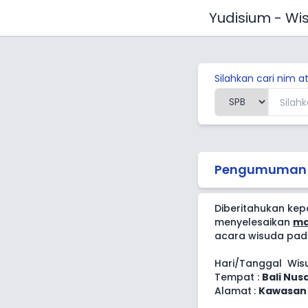
Yudisium - Wi
Silahkan cari nim 
Pengumuman
Diberitahukan ke
menyelesaikan
ma
acara wisuda pada
Hari/Tanggal Wis
Tempat
:
Bali Nu
Alamat
:
Kawasan 