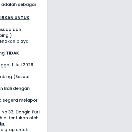
i adalah sebagai
IBKAN UNTUK
wisuda dan
ing )
enakan biaya
ing
TIDAK
ggal 1 Juli 2026
bing (Sesuai
an Bali dengan
p segera melapor
i No.33, Dangin Puri
h di tentukan oleh
da
.
e grup untuk