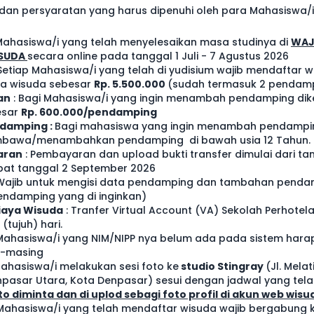
dan persyaratan yang harus dipenuhi oleh para Mahasiswa/
ahasiswa/i yang telah menyelesaikan masa studinya di
WAJ
ISUDA
secara online pada tanggal 1 Juli - 7 Agustus 2026
etiap Mahasiswa/i yang telah di yudisium wajib mendaftar 
a wisuda sebesar
Rp. 5.500.000
(sudah termasuk 2 pendamp
an
: Bagi Mahasiswa/i yang ingin menambah pendamping dik
esar
Rp. 600.000/pendamping
ndamping :
Bagi mahasiswa yang ingin menambah pendamp
awa/menambahkan pendamping di bawah usia 12 Tahun.
aran
: Pembayaran dan upload bukti transfer dimulai dari tan
bat tanggal 2 September 2026
ajib untuk mengisi data pendamping dan tambahan pendam
endamping yang di inginkan)
iaya Wisuda
: Tranfer Virtual Account (VA) Sekolah Perhotel
(tujuh) hari.
ahasiswa/i yang NIM/NIPP nya belum ada pada sistem hara
g-masing
ahasiswa/i melakukan sesi foto ke
studio Stingray
(
Jl. Melat
npasar Utara, Kota Denpasar) sesui dengan jadwal yang tela
oto diminta dan di uplod sebagi foto profil di akun web wisu
ahasiswa/i yang telah mendaftar wisuda wajib bergabung k